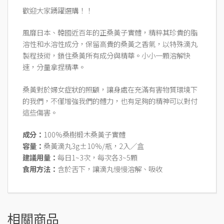
歡迎大家踴躍選購！！
風靡日本、韓國近百年的正桑黃子實體，精粹其珍貴的脂
溶性和水溶性成分，保留高貴的桑黃之香氣，以特殊滴丸
製程技術，鎖住桑黃所有成分與精華。小小一顆溶解快
速，分量拿捏精準。
桑黃對於婦女症狀的照顧，讓身處在充滿有害物質環境下
的我們，不僅增強我們的體力，也有足夠的精神可以對付
這些傷害。
成分：
100%桑樹椴木桑黃子實體
容量：
桑黃滴丸3g±10%/瓶，2入／盒
建議用量：
每日1~3次，每次各3~5顆
食用方法：
含於舌下，讓滴丸慢慢溶解、吸收
相關商品