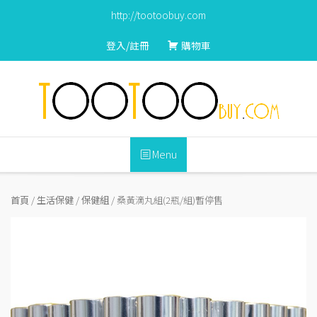
S
http://tootoobuy.com
k
i
登入/註冊
購物車
p
t
o
c
o
n
Menu
t
e
n
首頁
/
生活保健
/
保健組
/ 桑黃滴丸組(2瓶/組)暫停售
t