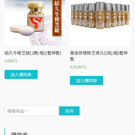
結久牛樟芝錠(2顆/瓶)(暫停售)
黃金保健樟芝滴丸(2瓶/組)暫停
售
500
NT$
4,800
NT$
加入購物車
加入購物車
搜
尋
：
購物車