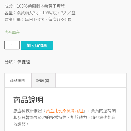
成分：100%桑樹椴木桑黃子實體
容量：桑黃滴丸3g±10%/瓶，2入／盒
建議用量：每日1~3次，每次各3~5顆
尚有庫存
加入購物車
分類：
保健組
商品說明
評論 (0)
商品說明
惠盛科技新推出『
黃金比例桑黃滴丸組
』，桑黃的溫補調
和及日韓學界發現的多樣特性，對於體力、精神等也能有
效調節。