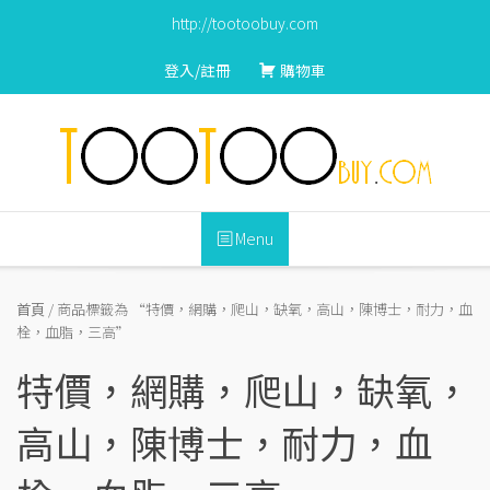
S
http://tootoobuy.com
k
i
登入/註冊
購物車
p
t
o
c
o
n
Menu
t
e
n
首頁
/ 商品標籤為 “特價，網購，爬山，缺氧，高山，陳博士，耐力，血
t
栓，血脂，三高”
特價，網購，爬山，缺氧，
高山，陳博士，耐力，血